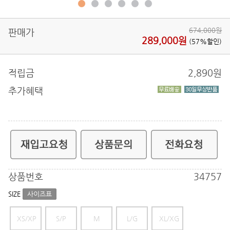
674,000원
판매가
289,000원
(57%할인)
적립금
2,890
원
추가혜택
상품번호
34757
SIZE
사이즈표
XS/XP
S/P
M
L/G
XL/XG