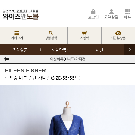
전체상품
오늘만특가
이벤트
여성의류
>
니트/가디건
EILEEN FISHER
스프링 버튼 린넨 가디건(SIZE:55-55반)