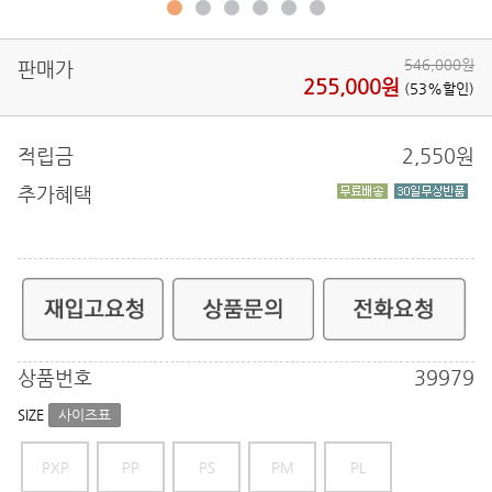
546,000원
판매가
255,000원
(53%할인)
적립금
2,550
원
추가혜택
상품번호
39979
SIZE
사이즈표
PXP
PP
PS
PM
PL