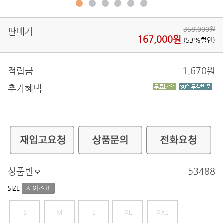
358,000원
판매가
167,000원
(53%할인)
적립금
1,670
원
추가혜택
상품번호
53488
SIZE
사이즈표
S
M
L
XL
XXL