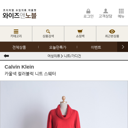
전체상품
오늘만특가
이벤트
여성의류
>
니트/가디건
Calvin Klein
카울넥 컬러블럭 니트 스웨터