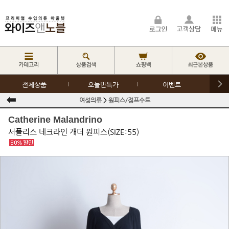
전체상품
오늘만특가
이벤트
여성의류
>
원피스/점프수트
Catherine Malandrino
서플리스 네크라인 개더 원피스(SIZE:55)