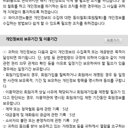
mail등으로 연락하시면 즉시 개인정보의 삭제 등 필요한 조치를 하겠습니다. 동
의 철회를 하고 개인정보를 파기하는 등의 조치를 취한 경우에는 그 사실을 귀하
께 지체없이 통지하도록 하겠습니다.
② 와이즈앤노블은 개인정보의 수집에 대한 동의철회(회원탈퇴)를 개인정보를
수집하는 방법보다 쉽게 할 수 있도록 필요한 조치를 취하겠습니다.
개인정보의 보유기간 및 이용기간
위로가기
① 귀하의 개인정보는 다음과 같이 개인정보의 수집목적 또는 제공받은 목적이
달성되면 파기됩니다. 단, 상법 등 관련법령의 규정에 의하여 다음과 같이 거래
관련 권리 의무 관계의 확인 등을 이유로 일정기간 보유하여야 할 필요가 있을
경우에는 일정기간 보유합니다.
- 회원가입정보의 경우, 회원가입을 탈퇴하거나 회원에서 제명된 경우 등 일정
한 사전에 보유목적, 기간 및 보유하는 개인정보 항목을 명시하여 동의를 구합니
다.
- 이용약관의 회원자격 상실 사유에 해당되거나 회원재가입을 제한할 필요가 있
다고 판단되는 경우, 이용약관에 명시된 회원재가입 제한 기간동안 회원정보를
보유합니다.
- 계약 또는 청약철회 등에 관한 기록 : 5년
- 대금결제 및 재화등의 공급에 관한 기록 : 5년
- 소비자의 불만 또는 분쟁처리에 관한 기록 : 3년
② 귀하의 동의를 받아 보유하고 있는 거래정보 등을 귀하께서 열람을 요구하는