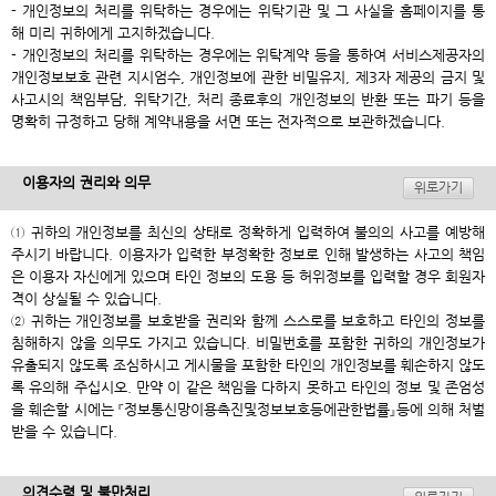
- 개인정보의 처리를 위탁하는 경우에는 위탁기관 및 그 사실을 홈페이지를 통
해 미리 귀하에게 고지하겠습니다.
- 개인정보의 처리를 위탁하는 경우에는 위탁계약 등을 통하여 서비스제공자의
개인정보보호 관련 지시엄수, 개인정보에 관한 비밀유지, 제3자 제공의 금지 및
사고시의 책임부담, 위탁기간, 처리 종료후의 개인정보의 반환 또는 파기 등을
명확히 규정하고 당해 계약내용을 서면 또는 전자적으로 보관하겠습니다.
이용자의 권리와 의무
위로가기
① 귀하의 개인정보를 최신의 상태로 정확하게 입력하여 불의의 사고를 예방해
주시기 바랍니다. 이용자가 입력한 부정확한 정보로 인해 발생하는 사고의 책임
은 이용자 자신에게 있으며 타인 정보의 도용 등 허위정보를 입력할 경우 회원자
격이 상실될 수 있습니다.
② 귀하는 개인정보를 보호받을 권리와 함께 스스로를 보호하고 타인의 정보를
침해하지 않을 의무도 가지고 있습니다. 비밀번호를 포함한 귀하의 개인정보가
유출되지 않도록 조심하시고 게시물을 포함한 타인의 개인정보를 훼손하지 않도
록 유의해 주십시오. 만약 이 같은 책임을 다하지 못하고 타인의 정보 및 존엄성
을 훼손할 시에는 『정보통신망이용촉진및정보보호등에관한법률』등에 의해 처벌
받을 수 있습니다.
의견수렴 및 불만처리