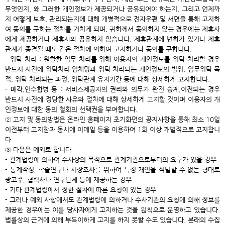
무엇인지, 왜 그러한 개인정보가 제공되거나 공유되어야 하는지, 그리고 언제까
지 어떻게 보호, 관리되는지에 대해 개별적으로 전자우편 및 서면을 통해 고지하
여 동의를 구하는 절차를 거치게 되며, 귀하께서 동의하지 않는 경우에는 제휴사
에게 제공하거나 제휴사와 공유하지 않습니다. 제휴관계에 변화가 있거나 제휴
관계가 종결될 때도 같은 절차에 의하여 고지하거나 동의를 구합니다.
- 위탁 처리 : 원활한 업무 처리를 위해 이용자의 개인정보를 위탁 처리할 경우
반드시 사전에 위탁처리 업체명과 위탁 처리되는 개인정보의 범위, 업무위탁 목
적, 위탁 처리되는 과정, 위탁관계 유지기간 등에 대해 상세하게 고지합니다.
- 매각,인수합병 등 : 서비스제공자의 권리와 의무가 완전 승계,이전되는 경우
반드시 사전에 정당한 사유와 절차에 대해 상세하게 고지할 것이며 이용자의 개
인정보에 대한 동의 철회의 선택권을 부여합니다.
② 고지 및 동의방법은 온라인 홈페이지 초기화면의 공지사항을 통해 최소 10일
이전부터 고지함과 동시에 이메일 등을 이용하여 1회 이상 개별적으로 고지합니
다.
③ 다음은 예외로 합니다.
- 관계법령에 의하여 수사상의 목적으로 관계기관으로부터의 요구가 있을 경우
- 통계작성, 학술연구나 시장조사를 위하여 특정 개인을 식별할 수 없는 형태로
광고주, 협력사나 연구단체 등에 제공하는 경우
- 기타 관계법령에서 정한 절차에 따른 요청이 있는 경우
- 그러나 예외 사항에서도 관계법령에 의하거나 수사기관의 요청에 의해 정보를
제공한 경우에는 이를 당사자에게 고지하는 것을 원칙으로 운영하고 있습니다.
법률상의 근거에 의해 부득이하게 고지를 하지 못할 수도 있습니다. 본래의 수집