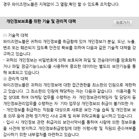
경우 와이즈앤노블은 지체없이 그 열람,확인 할 수 있도록 조치합니다.
개인정보보호를 위한 기술 및 관리적 대책
위로가기
① 기술적 대책
와이즈앤노블은 귀하의 개인정보를 취급함에 있어 개인정보가 분실, 도난, 누출,
변조 또는 훼손되지 않도록 안전성 확보를 위하여 다음과 같은 기술적 대책을 강
구하고 있습니다.
- 귀하의 개인정보는 비밀번호에 의해 보호되며 파일 및 전송데이터를 암호화하
거나 파일 잠금기능(Lock)을 사용하여 중요한 데이터는 별도의 보안기능을 통
해 보호되고 있습니다.
② 관리적 대책
와이즈앤노블은 귀하의 개인정보에 대한 접근권한을 최소한의 인원으로 제한하
고 있습니다. 그 최소한의 인원에 해당하는 자는 다음과 같습니다.· 이용자를 직
접 상대로 하여 마케팅 업무를 수행하는 자· 개인정보관리책임자 및 담당자 등
개인정보관리업무를 수행하는 자· 기타 업무상 개인정보의 취급이 불가피한 자
- 개인정보를 취급하는 직원을 대상으로 새로운 보안 기술 습득 및 개인정보 보
호 의무 등에 관해 정기적인 사내 교육 및 외부 위탁교육을 실시하고 있습니다.
- 입사 시 개인정보 관련 취급자의 보안서약서를 통하여 사람에 의한 정보유출
을 사전에 방지하고 개인정보취급방침에 대한 이행사항 및 직원의 준수여부를
감사하기 위한 내부절차를 마련하고 있습니다.