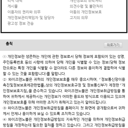
리적 대책
개인정보의 위탁처리
게시물
의견수렴 및 불만처리
이용자의 권리와 의무
아동의 개인정보보호
개인정보관리책임자 및 담당자
고지의 의무
광고성 정보 전송
총칙
위로가기
① 개인정보란 생존하는 개인에 관한 정보로서 당해 정보에 포함되어 있는 성명,
주민등록번호 등의 사항에 의하여 당해 개인을 식별할 수 있는 정보(당해 정보
만으로는 특정 개인을 식별할 수 없더라도 다른 정보와 용이하게 결합하여 식별
할 수 있는 것을 포함합니다)를 말합니다.
② 와이즈앤노블은 귀하의 개인정보보호를 매우 중요시하며, 『정보통신망이용
촉진및정보보호에관한법률』상의 개인정보보호규정 및 정보통신부가 제정한 『개
인정보보호지침』을 준수하고 있습니다. 와이즈앤노블은 개인정보취급방침을 통
하여 귀하께서 제공하시는 개인정보가 어떠한 용도와 방식으로 이용되고 있으며
개인정보보호를 위해 어떠한 조치가 취해지고 있는지 알려드립니다.
③ 와이즈앤노블은 개인정보취급방침을 홈페이지 첫 화면에 공개함으로써 귀하
께서 언제나 용이하게 보실 수 있도록 조치하고 있습니다.
④ 와이즈앤노블은 개인정보취급방침의 지속적인 개선을 위하여 개인정보취급
방침을 개정하는데 필요한 절차를 정하고 있습니다. 그리고 개인정보취급방침을