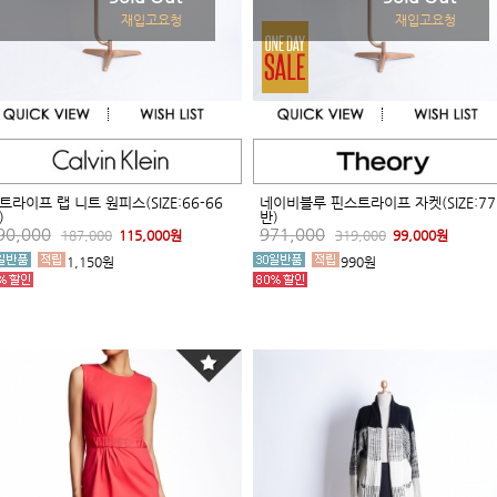
재입고요청
재입고요청
트라이프 랩 니트 원피스(SIZE:66-66
네이비블루 핀스트라이프 자켓(SIZE:77
)
반)
90,000
971,000
187,000
115,000원
319,000
99,000원
1,150원
990원