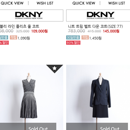
블리 라인 플리츠 울 코트
니트 트림 벨트 다운 코트(SIZE:77)
08,000
783,000
325,000
109,000원
415,000
145,000원
1,090원
1,450원
Sold Out
Sold Out