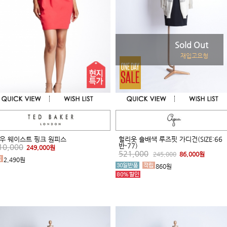
Sold Out
재입고요청
우 웨이스트 핑크 원피스
헐리웃 숄배색 루즈핏 가디건(SIZE:66
반-77)
10,000
249,000원
521,000
245,000
86,000원
2,490원
860원