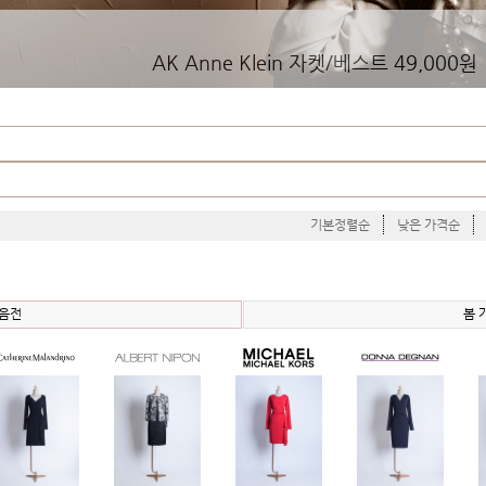
AK Anne Klein 자켓/베스트 49,000원
기본정렬순
낮은 가격순
모음전
봄 