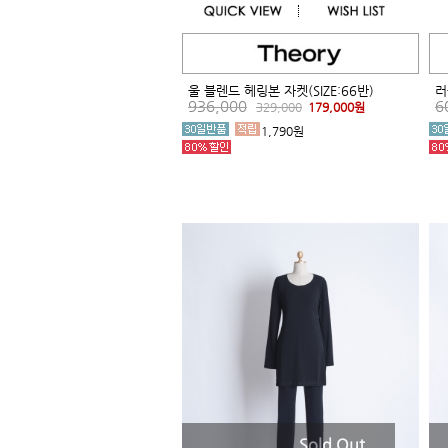
울 블렌드 헤링본 자켓(SIZE:66반)
러
936,000
6
329,000
179,000원
1,790원
Sold Out