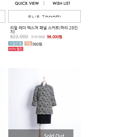
리얼 레더 텍스쳐 패널 스커트(허리:28인
치)
822,000
319,000
98,000원
980원
Sold Out