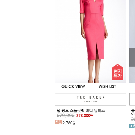
딥 핑크 스플릿넥 미디 원피스
플
인
670,000
278,000원
3
2,780원