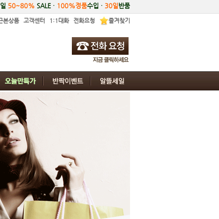
5일
50~80%
SALE ·
100%정품
수입 ·
30일
반품
근본상품
고객센터
1:1대화
전화요청
즐겨찾기