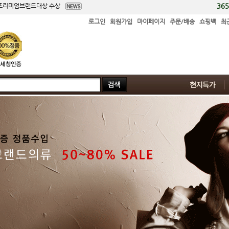
 프리미엄브랜드대상 수상
36
비스부문 와이즈앤노블 대상수상
회연속 수상
로그인
회원가입
마이페이지
주문/배송
쇼핑백
최