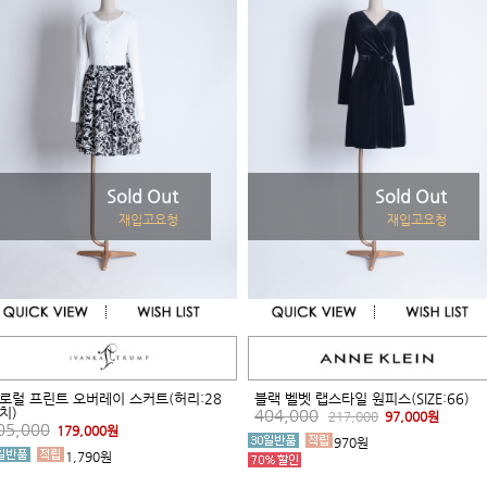
Sold Out
Sold Out
재입고요청
재입고요청
로럴 프린트 오버레이 스커트(허리:28
블랙 벨벳 랩스타일 원피스(SIZE:66)
치)
404,000
217,000
97,000원
05,000
179,000원
970원
1,790원